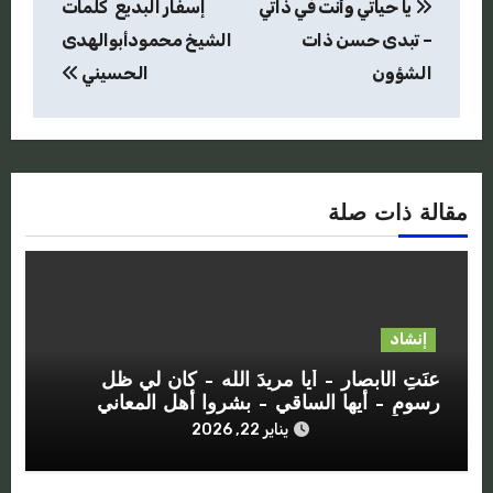
يا حياتي وأنت في ذاتي
إسفار البديع كلمات
المقالات
– تبدى حسن ذات
الشيخ محمودأبوالهدى
الشؤون
الحسيني
مقالة ذات صلة
إنشاد
عنَتِ الأبصار – أيا مريدَ اللَه – كان لي ظل
رسومٍ – أيها الساقي – بشروا أهل المعاني
يناير 22, 2026