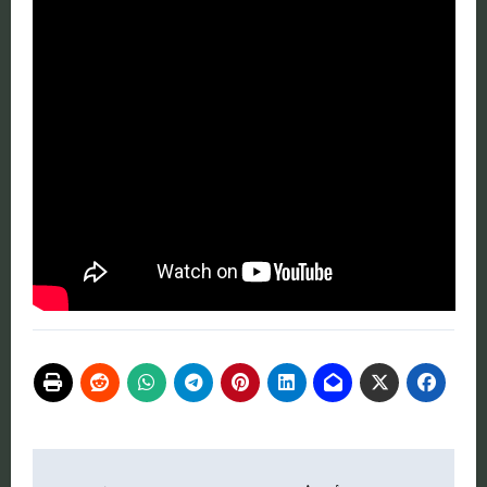
تصفّح