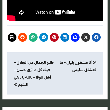
تصفّح
أنا مشغول بليلى – ما
طلع الجمال من الجلال –
المقالات
لعشاق سليمى
فيك كل ما أرى حسن –
أهل الوفا – بالله يا باهي
الشيم