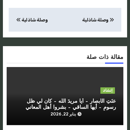
تصفّح
وصلة شاذلية
وصلة شاذلية
المقالات
مقالة ذات صلة
إنشاد
عنَتِ الأبصار – أيا مريدَ اللَه – كان لي ظل
رسومٍ – أيها الساقي – بشروا أهل المعاني
يناير 22, 2026