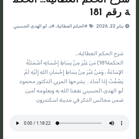
ة رقم 181
يناير 22, 2026
#الحكم العطائية
,
#د. أبو الهدى الحسيني
شرح الحكم العطائية…
الحكمة181) مَنَ عَبَّرَ مِنْ بِسَاطِ إِحْسَانِهِ أَصْمَتَتْهُ
الإِسَاءَةُ ، وَمَنْ عَبَّرَ مِنْ بِسَاطِ إِحْسَانِ اللهِ إِلَيْهِ لَمْ
يَصْمُتْ إِذَا أَسَاءَ . يشرحها المربي الدكتور محمود
أبو الهدى الحسيني نفعنا الله به وبعلومه آمين
ضمن مجالس الذكر في مدينة اسكندرون