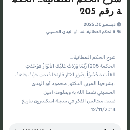
ة رقم 205
ديسمبر 30, 2025
#الحكم العطائية
,
#د. أبو الهدى الحسيني
شرح الحكم العطائية…
الحكمة 205) رُبَّمَا وَرَدَتْ عَلَيْكَ الأَنْوَارُ فَوَجَدَتِ
القَلْبَ مَحْشُوَّاً بِصُوَرِ الآثَارِ فَارتَحَلَتْ من حَيْثُ جَاءَتْ
. يشرحها المربي الدكتور محمود أبو الهدى
الحسيني نفعنا الله به وبعلومه آمين
ضمن مجالس الذكر في مدينة اسكندرون بتاريخ
12/11/2014