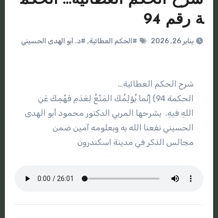
ة رقم 94
يناير 26, 2026
#الحكم العطائية
,
#د. أبو الهدى الحسيني
شرح الحكم العطائية…
الحكمة 94) إنَّما يُؤلِمُكَ المَنْعُ لِعَدَمِ فَهْمِكَ عَنِ
اللهِ فيهِ. يشرحها المربي الدكتور محمود أبو الهدى
الحسيني نفعنا الله به وبعلومه آمين ضمن
مجالس الذكر في مدينة اسكندرون