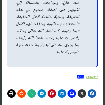
ذلك عليّ, وتردادهم بالمسألة إلي,
لكونهم على اعتقاد صحيح في هذه
الطريقة, ومحبة خالصة لأهل الحقيقة,
فأسعفتهم بما طلبوه, وحققت لهم الأمل
فيما رغبوه, كما أشار الله تعالى وحكم,
وقضى به علينا وحتم, نفعنا الله وإياهم
بما يجري منه على أيدينا, ولا جعله حجة
عليهم ولا علينا
i004187
تنزيل