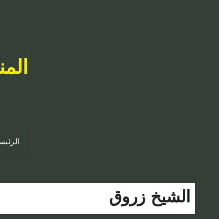
المن
الرئيس
الشيخ زروق