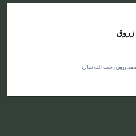
 زروق
مد زروق رحمه الله تعالى